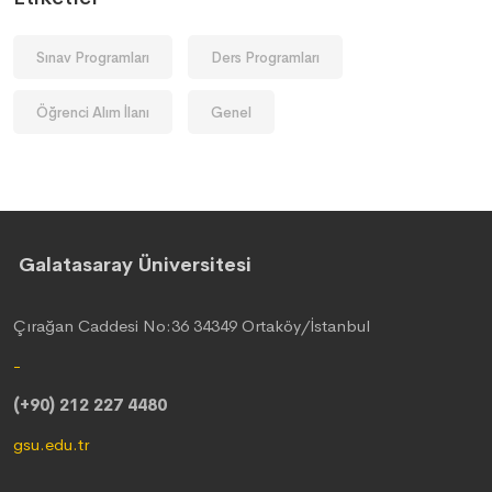
Sınav Programları
Ders Programları
Öğrenci Alım İlanı
Genel
Galatasaray Üniversitesi
Çırağan Caddesi No:36 34349 Ortaköy/İstanbul
-
(+90) 212 227 4480
gsu.edu.tr