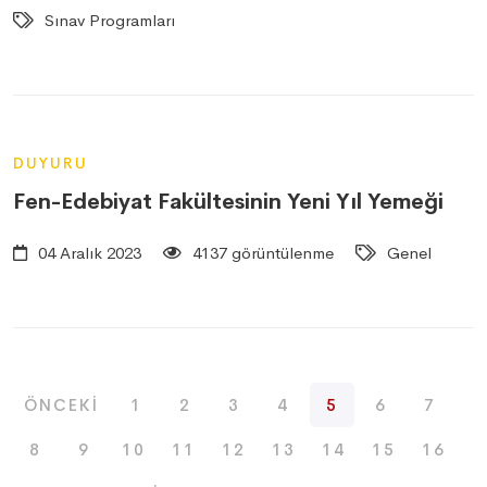
Sınav Programları
DUYURU
Fen-Edebiyat Fakültesinin Yeni Yıl Yemeği
04 Aralık 2023
4137 görüntülenme
Genel
ÖNCEKI
1
2
3
4
5
6
7
8
9
10
11
12
13
14
15
16