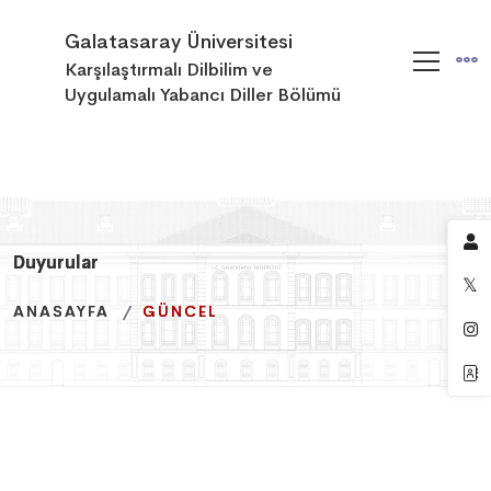
Galatasaray Üniversitesi
Karşılaştırmalı Dilbilim ve
Uygulamalı Yabancı Diller Bölümü
Duyurular
Duyurular
Duyurular
ANASAYFA
ANASAYFA
ANASAYFA
GÜNCEL
GÜNCEL
GÜNCEL