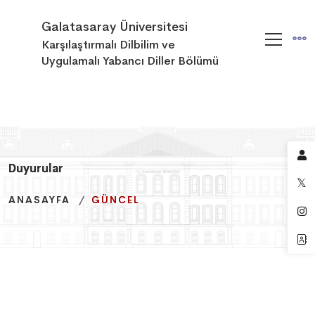
Galatasaray Üniversitesi
Karşılaştırmalı Dilbilim ve
Uygulamalı Yabancı Diller Bölümü
Duyurular
Duyurular
Duyurular
ANASAYFA
ANASAYFA
ANASAYFA
GÜNCEL
GÜNCEL
GÜNCEL