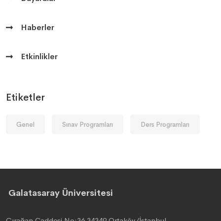
Haberler
Etkinlikler
Etiketler
Genel
Sınav Programları
Ders Programları
Galatasaray Üniversitesi
Çırağan Caddesi No:36 34349 Ortaköy/İstanbul