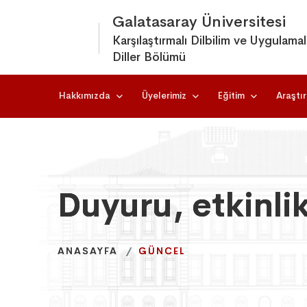
Galatasaray Üniversitesi
Karşılaştırmalı Dilbilim ve Uygulamal
Diller Bölümü
Hakkımızda
Üyelerimiz
Eğitim
Araştı
Duyuru, etkinli
Duyuru, etkinli
Duyuru, etkinli
ANASAYFA
ANASAYFA
ANASAYFA
GÜNCEL
GÜNCEL
GÜNCEL