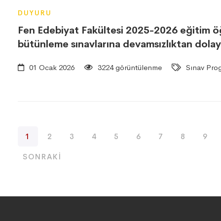
DUYURU
Fen Edebiyat Fakültesi 2025-2026 eğitim öğre
bütünleme sınavlarına devamsızlıktan dola
01 Ocak 2026
3224 görüntülenme
Sınav Prog
1
2
3
4
5
6
7
8
9
SONRAKI