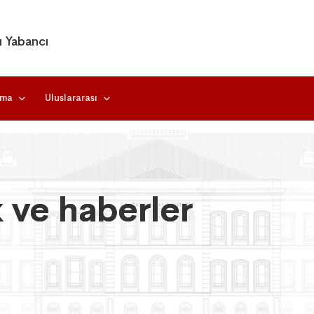
ı Yabancı
rma
Uluslararası
k ve haberler
k ve haberler
k ve haberler