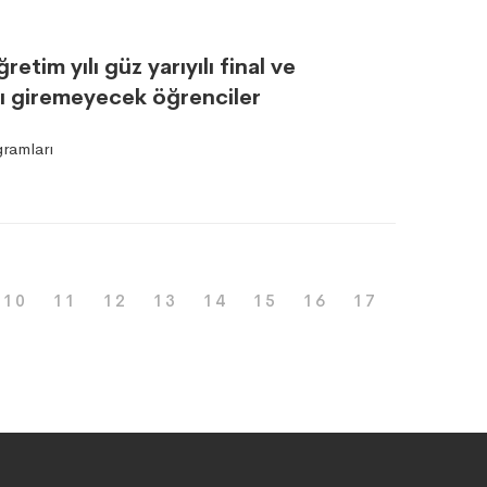
tim yılı güz yarıyılı final ve
yı giremeyecek öğrenciler
ramları
10
11
12
13
14
15
16
17