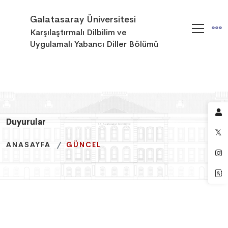
Galatasaray Üniversitesi
Karşılaştırmalı Dilbilim ve
Uygulamalı Yabancı Diller Bölümü
Duyurular
Duyurular
Duyurular
ANASAYFA
ANASAYFA
ANASAYFA
GÜNCEL
GÜNCEL
GÜNCEL