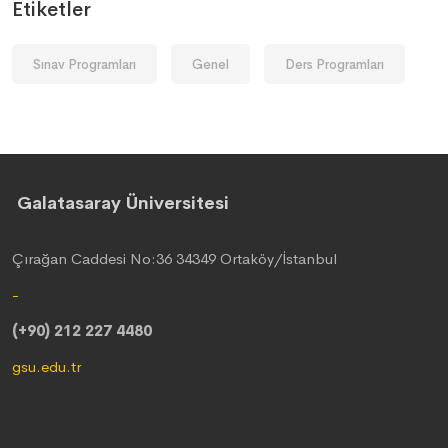
Etiketler
Sınav Programları
Genel
Ders Programları
Galatasaray Üniversitesi
Çırağan Caddesi No:36 34349 Ortaköy/İstanbul
-
(+90) 212 227 4480
gsu.edu.tr