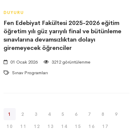
DUYURU
Fen Edebiyat Fakültesi 2025-2026 eğitim
öğretim yılı güz yarıyılı final ve bütünleme
sınavlarına devamsızlıktan dolayı
giremeyecek öğrenciler
01 Ocak 2026
3212 görüntülenme
Sınav Programları
1
2
3
4
5
6
7
8
9
10
11
12
13
14
15
16
17