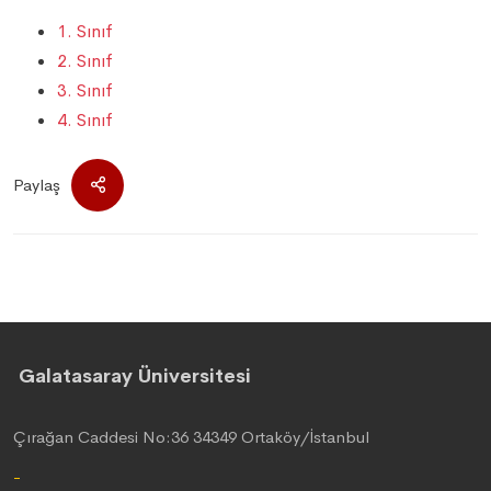
1. Sınıf
2. Sınıf
3. Sınıf
4. Sınıf
Paylaş
Galatasaray Üniversitesi
Çırağan Caddesi No:36 34349 Ortaköy/İstanbul
-