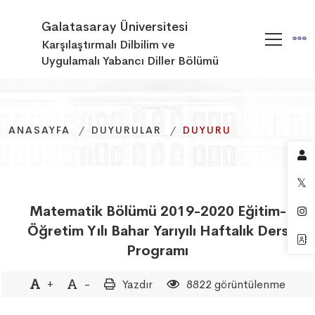
Galatasaray Üniversitesi
Karşılaştırmalı Dilbilim ve
Uygulamalı Yabancı Diller Bölümü
ANASAYFA
ANASAYFA
ANASAYFA
DUYURULAR
DUYURULAR
DUYURULAR
DUYURU
DUYURU
DUYURU
Matematik Bölümü 2019-2020 Eğitim-
Öğretim Yılı Bahar Yarıyılı Haftalık Ders
Programı
+
-
Yazdır
8822 görüntülenme