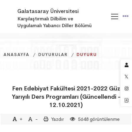
Galatasaray Üniversitesi
Karşılaştırmalı Dilbilim ve
Uygulamalı Yabancı Diller Bölümü
ANASAYFA
ANASAYFA
ANASAYFA
DUYURULAR
DUYURULAR
DUYURULAR
DUYURU
DUYURU
DUYURU
Fen Edebiyat Fakültesi 2021-2022 Güz
Yarıyılı Ders Programları (Güncellendi -
12.10.2021)
+
-
Yazdır
5648 görüntülenme