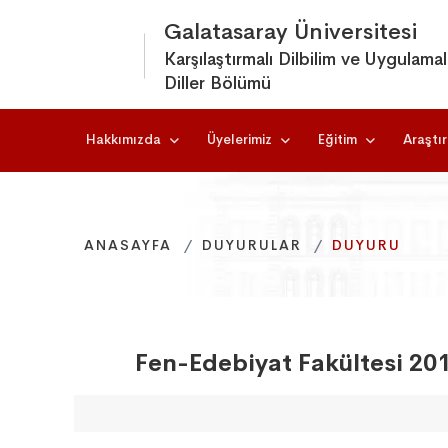
Galatasaray Üniversitesi
Karşılaştırmalı Dilbilim ve Uygulamal
Diller Bölümü
Hakkımızda
Üyelerimiz
Eğitim
Araştı
ANASAYFA
ANASAYFA
ANASAYFA
DUYURULAR
DUYURULAR
DUYURULAR
DUYURU
DUYURU
DUYURU
Fen-Edebiyat Fakültesi 201