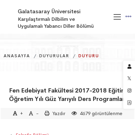
Galatasaray Üniversitesi
Karşılaştırmalı Dilbilim ve
Uygulamalı Yabancı Diller Bölümü
ANASAYFA
ANASAYFA
ANASAYFA
DUYURULAR
DUYURULAR
DUYURULAR
DUYURU
DUYURU
DUYURU
Fen Edebiyat Fakültesi 2017-2018 Eğitim
Öğretim Yılı Güz Yarıyılı Ders Programları
+
-
Yazdır
4679 görüntülenme