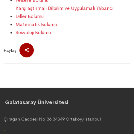
Felsefe Bölümü
Karşılaştırmalı Dilbilim ve Uygulamalı Yabancı
Diller Bölümü
Matematik Bölümü
Sosyoloji Bölümü
Paylaş
Galatasaray Üniversitesi
Çırağan Caddesi No:36 34349 Ortaköy/İstanbul
-